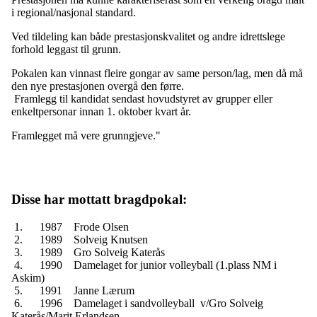
i regional/nasjonal standard.
Ved tildeling kan både prestasjonskvalitet og andre idrettslege
forhold leggast til grunn.
Pokalen kan vinnast fleire gongar av same person/lag, men då må
den nye prestasjonen overgå den førre.
Framlegg til kandidat sendast hovudstyret av grupper eller
enkeltpersonar innan 1. oktober kvart år.
Framlegget må vere grunngjeve."
Disse har mottatt bragdpokal:
1. 1987 Frode Olsen
2. 1989 Solveig Knutsen
3. 1989 Gro Solveig Katerås
4. 1990 Damelaget for junior volleyball (1.plass NM i
Askim)
5. 1991 Janne Lærum
6. 1996 Damelaget i sandvolleyball v/Gro Solveig
Katerås/Marit Erlandsen