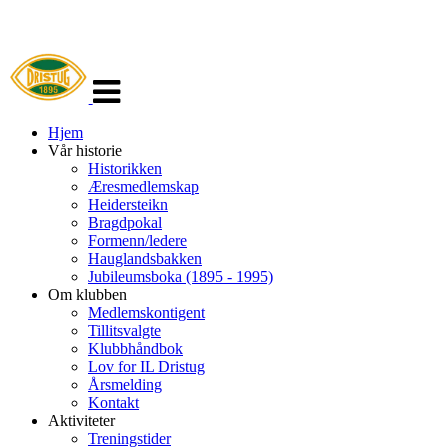
Veksle
navigasjon
Hjem
Vår historie
Historikken
Æresmedlemskap
Heidersteikn
Bragdpokal
Formenn/ledere
Hauglandsbakken
Jubileumsboka (1895 - 1995)
Om klubben
Medlemskontigent
Tillitsvalgte
Klubbhåndbok
Lov for IL Dristug
Årsmelding
Kontakt
Aktiviteter
Treningstider