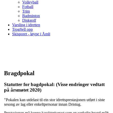
Volleyball
Fotball
Trim
Badminton
Diskgolf
Varsling i idretten
Trogfjell opp
Skisporet - løype i Åmli
BRAGDPOKAL
Bragdpokal
Statutter for bagdpokal: (Visse endringer vedtatt
på årsmøtet 2020)
"Pokalen kan utdelast til ein stor idrettsprestasjonen utført i siste
sesong av lag eller enkeltpersonar innan Dristug.
Prestasjonen må kunne karakteriserast som en verkelig bragd målt