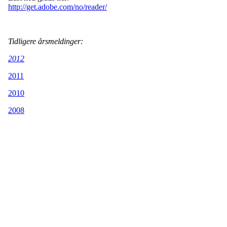
http://get.adobe.com/no/reader/
Tidligere årsmeldinger:
2012
2011
2010
2008