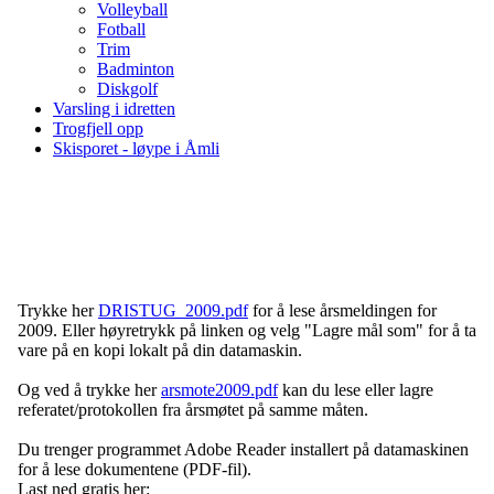
Volleyball
Fotball
Trim
Badminton
Diskgolf
Varsling i idretten
Trogfjell opp
Skisporet - løype i Åmli
2009
Trykke her
DRISTUG_2009.pdf
for å lese årsmeldingen for
2009. Eller høyretrykk på linken og velg "Lagre mål som" for å ta
vare på en kopi lokalt på din datamaskin.
Og ved å
trykke her
arsmote2009.pdf
kan du lese eller lagre
referatet/protokollen fra årsmøtet på samme måten.
Du trenger programmet Adobe Reader installert på datamaskinen
for å lese dokumentene (PDF-fil).
Last ned gratis her: