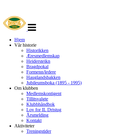
Veksle
navigasjon
Hjem
Vår historie
Historikken
Æresmedlemskap
Heidersteikn
Bragdpokal
Formenn/ledere
Hauglandsbakken
Jubileumsboka (1895 - 1995)
Om klubben
Medlemskontigent
Tillitsvalgte
Klubbhåndbok
Lov for IL Dristug
Årsmelding
Kontakt
Aktiviteter
Treningstider