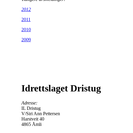
2012
2011
2010
2009
Idrettslaget Dristug
Adresse:
IL Dristug
V/Siri Ann Pettersen
Harstveit 40
4865 Åmli