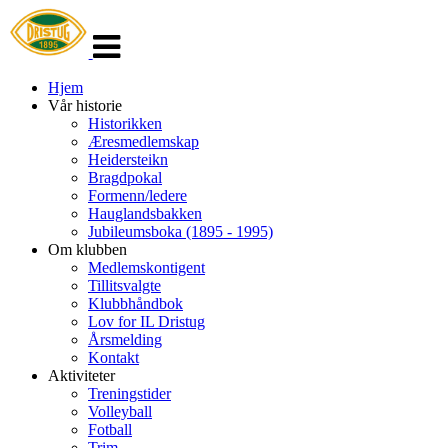
Veksle
navigasjon
Hjem
Vår historie
Historikken
Æresmedlemskap
Heidersteikn
Bragdpokal
Formenn/ledere
Hauglandsbakken
Jubileumsboka (1895 - 1995)
Om klubben
Medlemskontigent
Tillitsvalgte
Klubbhåndbok
Lov for IL Dristug
Årsmelding
Kontakt
Aktiviteter
Treningstider
Volleyball
Fotball
Trim