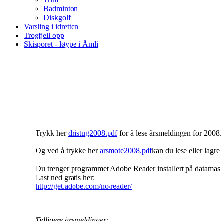
Badminton
Diskgolf
Varsling i idretten
Trogfjell opp
Skisporet - løype i Åmli
2008
Trykk her
dristug2008.pdf
for å lese årsmeldingen for 2008.
Og ved å trykke her
arsmote2008.pdf
kan du lese eller lagr
Du trenger programmet Adobe Reader installert på datamask
Last ned gratis her:
http://get.adobe.com/no/reader/
Tidligere årsmeldinger: