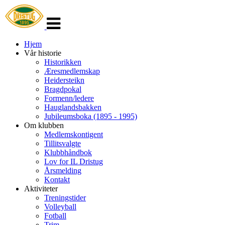
Veksle
navigasjon
Hjem
Vår historie
Historikken
Æresmedlemskap
Heidersteikn
Bragdpokal
Formenn/ledere
Hauglandsbakken
Jubileumsboka (1895 - 1995)
Om klubben
Medlemskontigent
Tillitsvalgte
Klubbhåndbok
Lov for IL Dristug
Årsmelding
Kontakt
Aktiviteter
Treningstider
Volleyball
Fotball
Trim