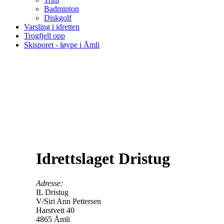
Badminton
Diskgolf
Varsling i idretten
Trogfjell opp
Skisporet - løype i Åmli
Trim
Idrettslaget Dristug
Adresse:
IL Dristug
V/Siri Ann Pettersen
Harstveit 40
4865 Åmli