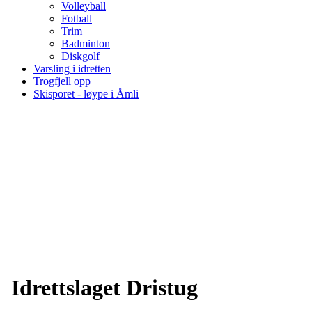
Volleyball
Fotball
Trim
Badminton
Diskgolf
Varsling i idretten
Trogfjell opp
Skisporet - løype i Åmli
Langrenn
Idrettslaget Dristug