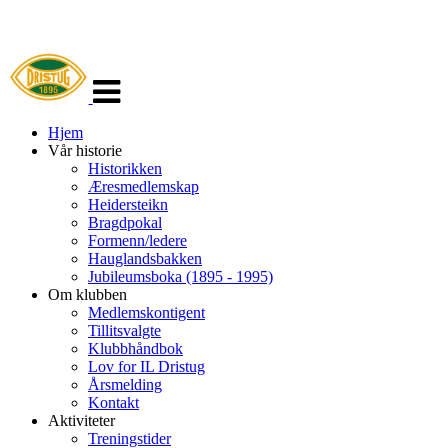
Veksle
navigasjon
Hjem
Vår historie
Historikken
Æresmedlemskap
Heidersteikn
Bragdpokal
Formenn/ledere
Hauglandsbakken
Jubileumsboka (1895 - 1995)
Om klubben
Medlemskontigent
Tillitsvalgte
Klubbhåndbok
Lov for IL Dristug
Årsmelding
Kontakt
Aktiviteter
Treningstider