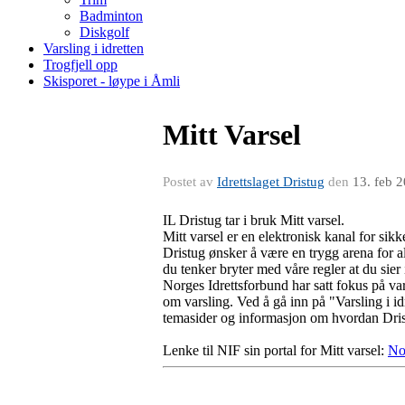
Badminton
Diskgolf
Varsling i idretten
Trogfjell opp
Skisporet - løype i Åmli
Mitt Varsel
Postet av
Idrettslaget Dristug
den
13. feb 
IL Dristug tar i bruk Mitt varsel.
Mitt varsel er en elektronisk kanal for si
Dristug ønsker å være en trygg arena for a
du tenker bryter med våre regler at du sier 
Norges Idrettsforbund har satt fokus på vars
om varsling. Ved å gå inn på "Varsling i i
temasider og informasjon om hvordan Dris
Lenke til NIF sin portal for Mitt varsel:
No