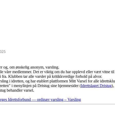
2025
kker og, om ønskelig anonym, varsling.
lle våre medlemmer. Det er viktig om du har opplevd eller vært vitne til
i fra. Klubben tar alle varsler på kritikkverdige forhold på alvor.
ling i idretten, og har etablert plattformen Mitt Varsel for alle idrettsk
dretten" i menylinjen på Dristug sine hjemmesider (
Idrettslaget Dristug
),
tug behandler varsel.
rges Idrettsforbund — ordinær varsling – Varsling