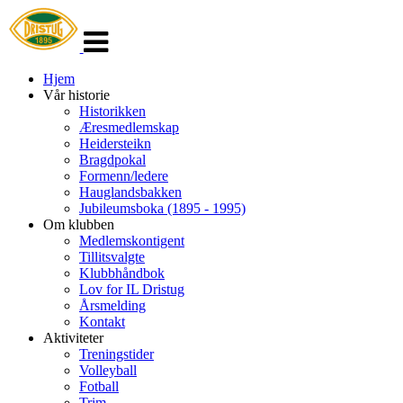
Veksle
navigasjon
Hjem
Vår historie
Historikken
Æresmedlemskap
Heidersteikn
Bragdpokal
Formenn/ledere
Hauglandsbakken
Jubileumsboka (1895 - 1995)
Om klubben
Medlemskontigent
Tillitsvalgte
Klubbhåndbok
Lov for IL Dristug
Årsmelding
Kontakt
Aktiviteter
Treningstider
Volleyball
Fotball
Trim