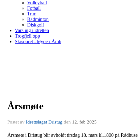
Volleyball
Fotball
Trim
Badminton
Diskgolf
Varsling i idretten
Trogfjell opp
Skisporet - løype i Åmli
Årsmøte
Postet av
Idrettslaget Dristug
den
12. feb 2025
Årsmøte i Dristug blir avholdt tirsdag 18. mars kl.1800 på Rådhuse