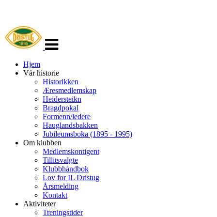
Veksle
navigasjon
Hjem
Vår historie
Historikken
Æresmedlemskap
Heidersteikn
Bragdpokal
Formenn/ledere
Hauglandsbakken
Jubileumsboka (1895 - 1995)
Om klubben
Medlemskontigent
Tillitsvalgte
Klubbhåndbok
Lov for IL Dristug
Årsmelding
Kontakt
Aktiviteter
Treningstider