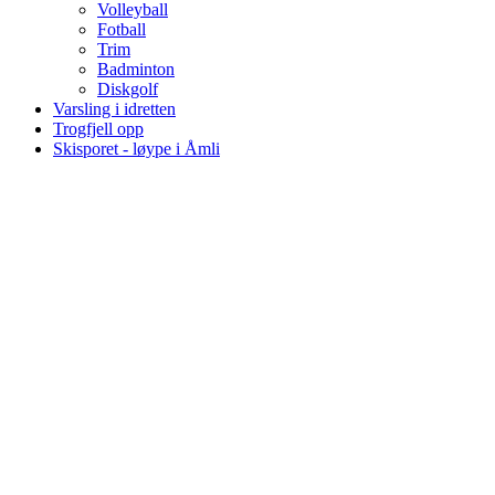
Volleyball
Fotball
Trim
Badminton
Diskgolf
Varsling i idretten
Trogfjell opp
Skisporet - løype i Åmli
Styret