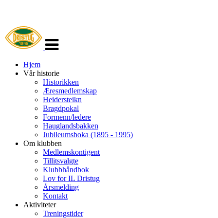
Veksle
navigasjon
Hjem
Vår historie
Historikken
Æresmedlemskap
Heidersteikn
Bragdpokal
Formenn/ledere
Hauglandsbakken
Jubileumsboka (1895 - 1995)
Om klubben
Medlemskontigent
Tillitsvalgte
Klubbhåndbok
Lov for IL Dristug
Årsmelding
Kontakt
Aktiviteter
Treningstider